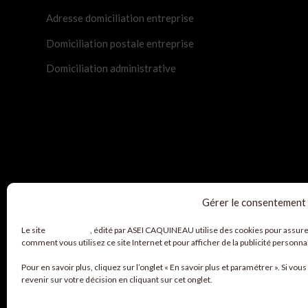
Adresse domiciliation entreprise
Domiciliation postale entreprise
Domiciliation administrative
Gérer le consentement
Le site
www.asei.fr
, édité par ASEI CAQUINEAU utilise des cookies pour assur
comment vous utilisez ce site Internet et pour afficher de la publicité personnal
Pour en savoir plus, cliquez sur l’onglet «
En savoir plus et paramétrer
». Si vou
revenir sur votre décision en cliquant sur cet onglet.