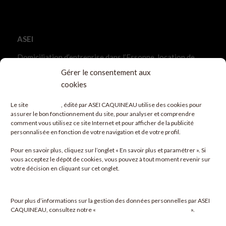
ASEI
Domiciliation d’entreprise dans l’Essonne, location de
bureaux
Gérer le consentement aux
10, Allée des Champs-Elysées
cookies
91042 Évry-Courcouronnes Cedex
Le site
www.asei.fr
, édité par ASEI CAQUINEAU utilise des cookies pour
01 60 91 33 91
assurer le bon fonctionnement du site, pour analyser et comprendre
comment vous utilisez ce site Internet et pour afficher de la publicité
personnalisée en fonction de votre navigation et de votre profil.
Pour en savoir plus, cliquez sur l’onglet «
En savoir plus et paramétrer
». Si
vous acceptez le dépôt de cookies, vous pouvez à tout moment revenir sur
votre décision en cliquant sur cet onglet.
Cliquez pour accepter les cookies et activer
ce contenu
Pour plus d’informations sur la gestion des données personnelles par ASEI
CAQUINEAU, consultez notre «
Politique de protection de données
».