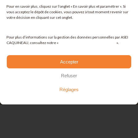
Pour en savoir plus, cliquez sur l’onglet «
En savoir plus et paramétrer
». Si
vous acceptez le dépôt de cookies, vous pouvez à tout moment revenir sur
votre décision en cliquant sur cet onglet.
Pour plus d’informations sur la gestion des données personnelles par ASEI
CAQUINEAU, consultez notre «
Politique de protection de données
».
Accepter
Se domicilier en ligne
Refuser
Réglages
Espaces de Coworking