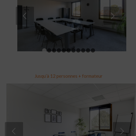
Suivant
1
2
3
4
5
6
7
8
9
10
11
Jusqu’à 12 personnes + formateur
Suivant